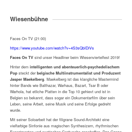
Wiesenbühne
Faces On TV (21:00)
https://www.youtube.com/watch?v=4S3sQbIDiVs
Faces On TV
sind unser Headliner beim Wiesenviertelfest 2019!
Hinter dem
intelligenten und abenteuerlich-psychedelischem
Pop
steckt der
belgische Multiinstrumentalist und Produzent
Jasper Maekelberg
. Maekelberg ist das klangliche Mastermind
hinter Bands wie Balthazar, Warhaus, Bazart, Tsar B oder
Warhola, hat etliche Platten in die Top 10 gehievt und ist in
Belgien so bekannt, dass sogar ein Dokumentarfilm über sein
Leben, seine Arbeit, seine Musik und seine Erfolge gedreht
wurde.
Mit seiner Soloarbeit hat der filigrane Sound-Architekt eine
vielfarbige Sinfonie aus magischen Synthesizern, rhythmischen
Experimenten und exotischen Geräusche geschaffen. Das Ganze