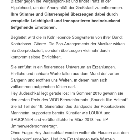
Blätter gegen die Vergänglichkeit und findet Platz in der
Hippiehood, um der Anonymität der Großstadt zu entkommen.
Ihre Stimme und Gitarrenspiel überzeugen dabei durch
verspielte Leichtigkeit und transportieren beeindruckend
tiefgehende Emotionen.
Begleitet wird die in Köln lebende Songwriterin von ihrer Band:
Kontrabass. Gitarre. Die Pop-Arrangements der Musiker wirken
nie überproduziert, sondern überzeugen vielmehr durch
kompromisslose Ehrlichkeit.
Sie entführt in ein florierendes Universum an Erzählungen.
Ehrliche und nahbare Worte fallen aus dem Mund der zarten
Sängerin und eröffnen uns Welten, in denen man sich
vollkommen aufgehoben fühlen darf.
Hey Judeschka! legt gerade los: Im Sommer 2016 gewann sie
den ersten Preis des WDR Fernsehformats „Sounds like Heimat“.
Sie ist Teil der 19. Generation des Bandpools der Popakademie
Mannheim, supportete bereits Künstler wie LOUKA und
BRUCKNER und veröffentlichte im März 2018 ihre EP
„Immerwiedersommertag“.
Ohne Frage: Hey Judeschka! werden weiter die Flausen aus dem
Lockenkopf sprießen. Und ihre Erzählungen tiefe Wurzeln