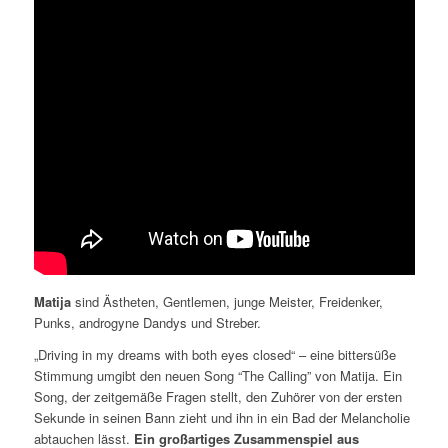
Matija
sind Ästheten, Gentlemen, junge Meister, Freidenker,
Punks, androgyne Dandys und Streber.
„Driving in my dreams with both eyes closed“ – eine bittersüße
Stimmung umgibt den neuen Song “The Calling” von Matija. Ein
Song, der zeitgemäße Fragen stellt, den Zuhörer von der ersten
Sekunde in seinen Bann zieht und ihn in ein Bad der Melancholie
abtauchen lässt.
Ein großartiges Zusammenspiel aus