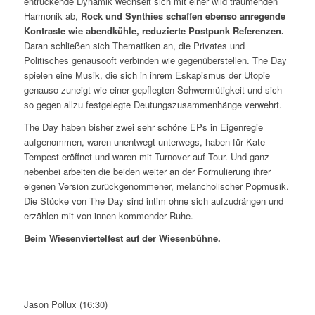
entrückende Dynamik wechselt sich mit einer wild träumenden
Harmonik ab,
Rock und Synthies schaffen ebenso anregende
Kontraste wie abendkühle, reduzierte Postpunk Referenzen.
Daran schließen sich Thematiken an, die Privates und
Politisches genausooft verbinden wie gegenüberstellen. The Day
spielen eine Musik, die sich in ihrem Eskapismus der Utopie
genauso zuneigt wie einer gepflegten Schwermütigkeit und sich
so gegen allzu festgelegte Deutungszusammenhänge verwehrt.
The Day haben bisher zwei sehr schöne EPs in Eigenregie
aufgenommen, waren unentwegt unterwegs, haben für Kate
Tempest eröffnet und waren mit Turnover auf Tour. Und ganz
nebenbei arbeiten die beiden weiter an der Formulierung ihrer
eigenen Version zurückgenommener, melancholischer Popmusik.
Die Stücke von The Day sind intim ohne sich aufzudrängen und
erzählen mit von innen kommender Ruhe.
Beim Wiesenviertelfest auf der Wiesenbühne.
Jason Pollux (16:30)