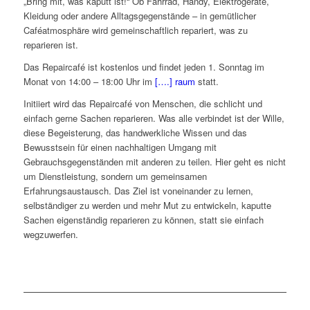
„Bring mit, was kaputt ist!“ Ob Fahrrad, Handy, Elektrogeräte,
Kleidung oder andere Alltagsgegenstände – in gemütlicher
Caféatmosphäre wird gemeinschaftlich repariert, was zu
reparieren ist.
Das Repaircafé ist kostenlos und findet jeden 1. Sonntag im
Monat von 14:00 – 18:00 Uhr im
[….] raum
statt.
Initiiert wird das Repaircafé von Menschen, die schlicht und
einfach gerne Sachen reparieren. Was alle verbindet ist der Wille,
diese Begeisterung, das handwerkliche Wissen und das
Bewusstsein für einen nachhaltigen Umgang mit
Gebrauchsgegenständen mit anderen zu teilen. Hier geht es nicht
um Dienstleistung, sondern um gemeinsamen
Erfahrungsaustausch. Das Ziel ist voneinander zu lernen,
selbständiger zu werden und mehr Mut zu entwickeln, kaputte
Sachen eigenständig reparieren zu können, statt sie einfach
wegzuwerfen.